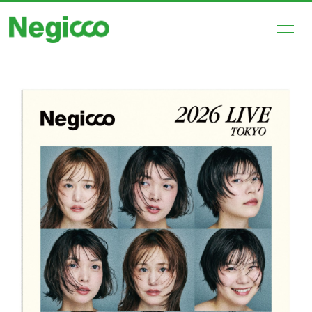
HOME
NEWS
SCHEDULE
PROFILE
DISCOGRAPHY
VIDEO
SHOP