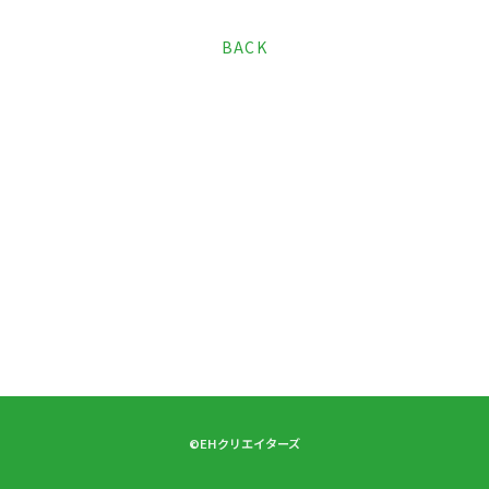
BACK
会員登録
ログイン
ネギネギ動画
ギャラリー
ダウンロード
こんにちネギネギ！（メルマガ、回覧板）
TICKET
©EHクリエイターズ