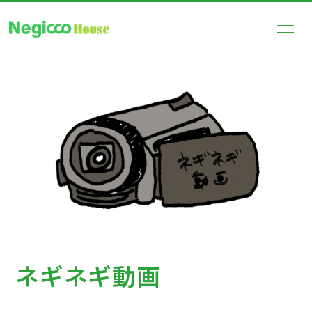
HOME
NEWS
SCHEDULE
PROFILE
DISCOGRAPHY
VIDEO
SHOP
ネギネギ動画