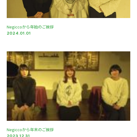
Negiccoから年始のご挨拶
2024.01.01
会員登録
ログイン
ネギネギ動画
ギャラリー
ダウンロード
Negiccoから年末のご挨拶
こんにちネギネギ！（メルマガ、回覧板）
2023.12.31