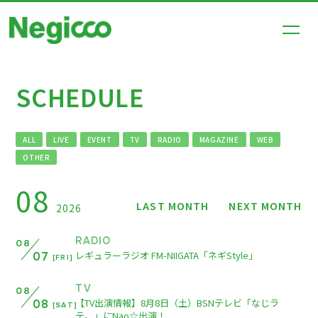
SCHEDULE
HOME
NEWS
ALL
LIVE
EVENT
TV
RADIO
MAGAZINE
WEB
SCHEDULE
OTHER
PROFILE
08
LAST MONTH
NEXT MONTH
DISCOGRAPHY
2026
VIDEO
RADIO
08
レギュラーラジオ FM-NIIGATA「ネギStyle」
07
SHOP
[FRI]
TV
08
【TV出演情報】8月8日（土）BSNテレビ「なじラ
08
[SAT]
テ。」にNao☆出演！