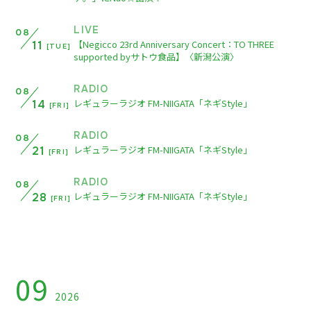
LIVE
08
【Negicco 23rd Anniversary Concert：TO THREE
11
[TUE]
supported byサトウ食品】〈新潟公演〉
RADIO
08
レギュラーラジオ FM-NIIGATA「ネギStyle」
14
[FRI]
会員登録
ログイン
RADIO
08
レギュラーラジオ FM-NIIGATA「ネギStyle」
21
[FRI]
ネギネギ動画
RADIO
08
ギャラリー
レギュラーラジオ FM-NIIGATA「ネギStyle」
28
[FRI]
ダウンロード
こんにちネギネギ！（メルマガ、回覧板）
TICKET
09
2026