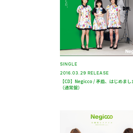
DISCOGRAPHY
VIDEO
SHOP
SINGLE
2016.03.29 RELEASE
【CD】Negicco / 矛盾、はじめま
（通常盤）