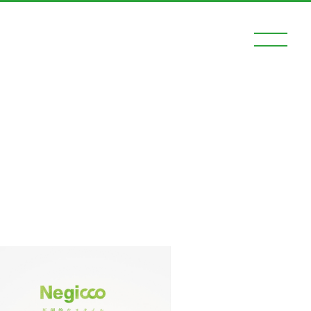
ログイン
動画
ー
ード
ネギネギ！（メルマガ、回覧