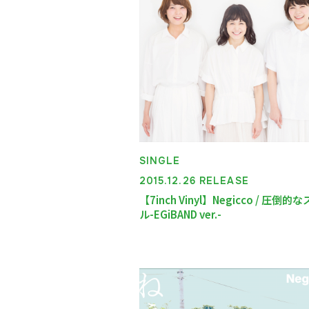
SINGLE
2015.12.26 RELEASE
【7inch Vinyl】Negicco / 圧倒的
ル-EGiBAND ver.-