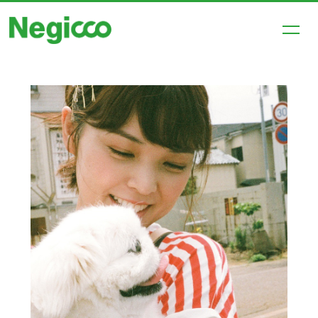
HOME
NEWS
SCHEDULE
PROFILE
DISCOGRAPHY
VIDEO
SHOP