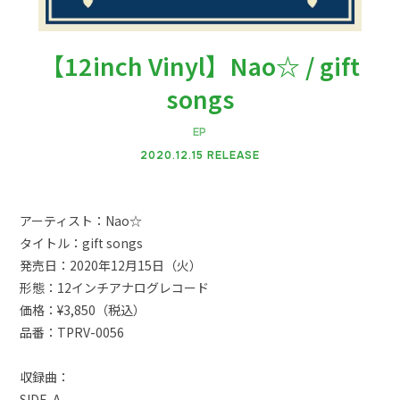
【12inch Vinyl】Nao☆ / gift
songs
EP
2020.12.15 RELEASE
会員登録
ログイン
アーティスト：Nao☆
タイトル：gift songs
ネギネギ動画
発売日：2020年12月15日（火）
ギャラリー
形態：12インチアナログレコード
価格：¥3,850（税込）
ダウンロード
品番：TPRV-0056
こんにちネギネギ！（メルマガ、回覧板）
収録曲：
TICKET
SIDE-A