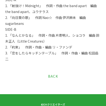
1. 「射抜け！Midnight」 作詞・作曲 the band apart 編曲
the band apart、ユウテラス
2. 「向日葵の歌」 作詞 Nao☆ 作曲 伊沢麻未 編曲
sugarbeans
SIDE-B
1. 「なんとかなる」 作詞・作曲 片寄明人、ショコラ 編曲 鈴
木正人（Little Creatures）
2. 「約束」 作詞・作曲・編曲 リ・ファンデ
3. 「恋をしたらキッチンテーブル」 作詞・作曲・編曲 松田岳
二
BACK
©EHクリエイターズ