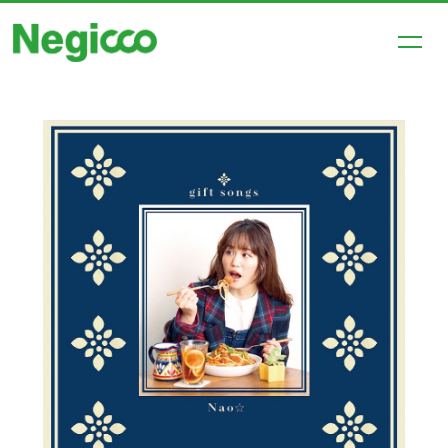
HOME
NEWS
SCHEDULE
PROFILE
DISCOGRAPHY
VIDEO
SHOP