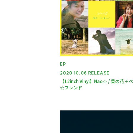
DISCOGRAPHY
VIDEO
SHOP
EP
2020.10.06 RELEASE
【12inch Vinyl】Nao☆ / 菜の花
☆フレンド