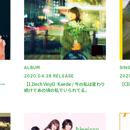
ALBUM
SIN
2020.04.28 RELEASE
202
シー
【12inch Vinyl】Kaede / 今の私は変わり
【CD
続けてあの頃の私でいられてる。