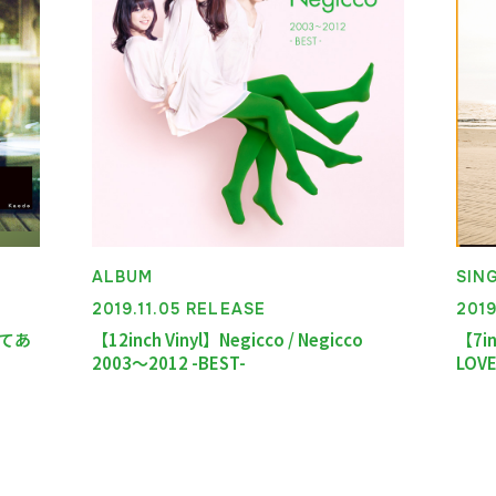
ALBUM
SIN
2019.11.05 RELEASE
201
けてあ
【12inch Vinyl】Negicco / Negicco
【7in
2003～2012 -BEST-
LOV