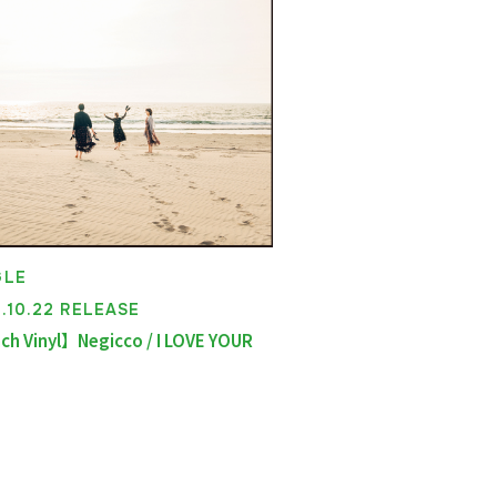
GLE
9.10.22 RELEASE
ch Vinyl】Negicco / I LOVE YOUR
E