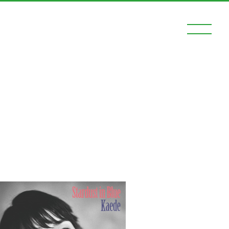
ログイン
動画
ー
ード
ネギネギ！（メルマガ、回覧