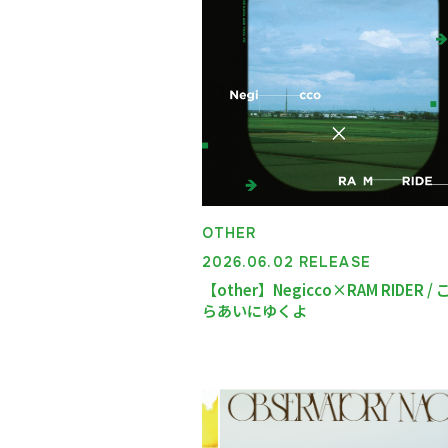
OTHER
2026.06.02 RELEASE
【other】Negicco×RAM RIDER /
らあいにゆくよ