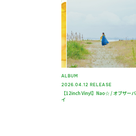
ALBUM
2026.04.12 RELEASE
【12inch Vinyl】Nao☆ / オブザ
イ