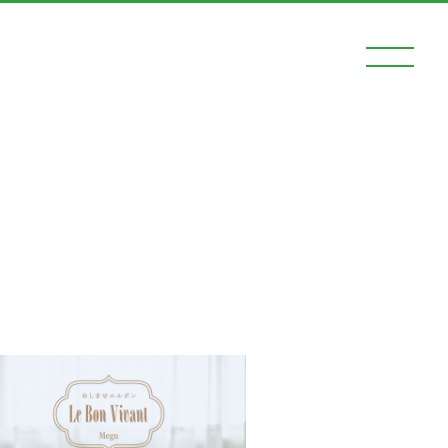
ログイン
動画
ー
ード
ネギネギ！（メルマガ、回覧