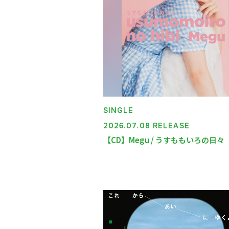
DISCOGRAPHY
VIDEO
SHOP
SINGLE
2026.07.08 RELEASE
【CD】Megu / うすももいろの日々