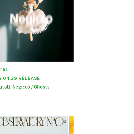
ITAL
6.04.29 RELEASE
ital】Negicco / Ghosts