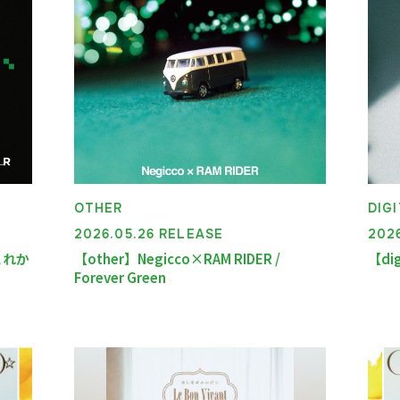
OTHER
DIG
2026.05.26 RELEASE
202
 これか
【other】Negicco×RAM RIDER /
【dig
Forever Green