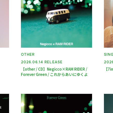
板）
TICKET
OTHER
SIN
2026.06.14 RELEASE
202
【other / CD】Negicco×RAM RIDER /
【7i
Forever Green / これからあいにゆくよ